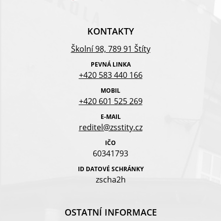
KONTAKTY
Školní 98, 789 91 Štíty
PEVNÁ LINKA
+420 583 440 166
MOBIL
+420 601 525 269
E-MAIL
reditel@zsstity.cz
IČO
60341793
ID DATOVÉ SCHRÁNKY
zscha2h
OSTATNÍ INFORMACE