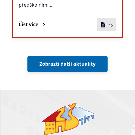
předškolním,…
Číst více
1x
Zobrazti další aktuality