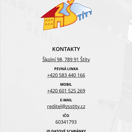
KONTAKTY
Školní 98, 789 91 Štíty
PEVNÁ LINKA
+420 583 440 166
MOBIL
+420 601 525 269
E-MAIL
reditel@zsstity.cz
IČO
60341793
ID DATOVÉ SCHRÁNKY