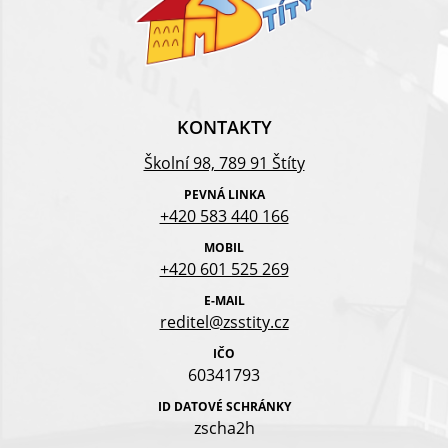
KONTAKTY
Školní 98, 789 91 Štíty
PEVNÁ LINKA
+420 583 440 166
MOBIL
+420 601 525 269
E-MAIL
reditel@zsstity.cz
IČO
60341793
ID DATOVÉ SCHRÁNKY
zscha2h