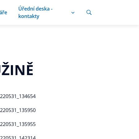
Úřední deska -
áře
kontakty
UŽINĚ