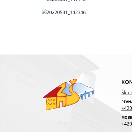
KON
Školn
PEVN
+420
MOBI
+420