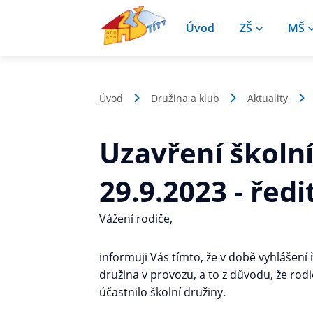
Úvod
ZŠ
MŠ
Úvod
Družina a klub
Aktuality
Uzavření školn
29.9.2023 - řed
Vážení rodiče,
informuji Vás tímto, že v době vyhlášení
družina v provozu, a to z důvodu, že rodič
účastnilo školní družiny.