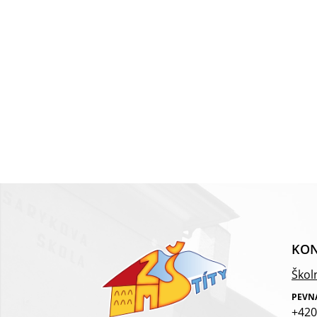
KON
Školn
PEVN
+420