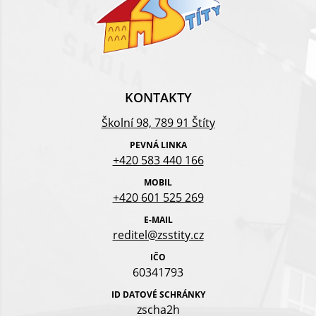
KONTAKTY
Školní 98, 789 91 Štíty
PEVNÁ LINKA
+420 583 440 166
MOBIL
+420 601 525 269
E-MAIL
reditel@zsstity.cz
IČO
60341793
ID DATOVÉ SCHRÁNKY
zscha2h