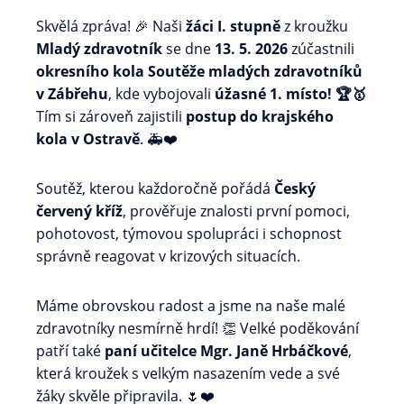
Skvělá zpráva! 🎉 Naši
žáci I. stupně
z kroužku
Mladý zdravotník
se dne
13. 5. 2026
zúčastnili
okresního kola Soutěže mladých zdravotníků
v Zábřehu
, kde vybojovali
úžasné 1. místo! 🏆🥇
Tím si zároveň zajistili
postup do krajského
kola v Ostravě
. 🚑❤️
Soutěž, kterou každoročně pořádá
Český
červený kříž
, prověřuje znalosti první pomoci,
pohotovost, týmovou spolupráci i schopnost
správně reagovat v krizových situacích.
Máme obrovskou radost a jsme na naše malé
zdravotníky nesmírně hrdí! 👏 Velké poděkování
patří také
paní učitelce Mgr. Janě Hrbáčkové
,
která kroužek s velkým nasazením vede a své
žáky skvěle připravila. 🌷❤️