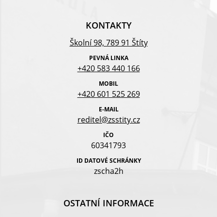
KONTAKTY
Školní 98, 789 91 Štíty
PEVNÁ LINKA
+420 583 440 166
MOBIL
+420 601 525 269
E-MAIL
reditel@zsstity.cz
IČO
60341793
ID DATOVÉ SCHRÁNKY
zscha2h
OSTATNÍ INFORMACE