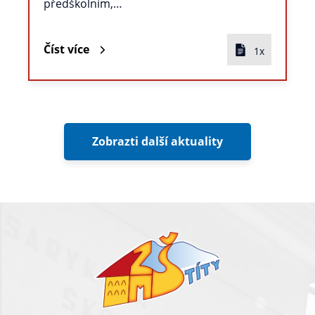
předškolním,…
Číst více
1x
Zobrazti další aktuality