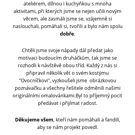
ateliérem, dílnou i kuchyňkou s mnoha
aktivitami, při kterých jsme se nejen učili novým
věcem, ale zasmáli jsme se, vzájemně si
naslouchali, pomáhali si, tvořili a bylo nám spolu
dobře
.
Chtěli jsme svoje nápady dál předat jako
motivaci budoucím druháčkům, tak jsme se
rozhodli k návštěvě obou tříd. Každý z nás si
připravil několik vět o svém kostýmu
"Ovocníčkovi", vyzkoušeli jsme obrázkovou
poznávačku a všechny řešitele odměnili našimi
originálními omalovánkami.Byl to příjemný pocit
předávat i přijímat radost.
Děkujeme všem
, kteří nám pomáhali a fandili,
aby se nám projekt povedl.