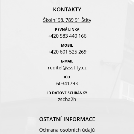
KONTAKTY
Školní 98, 789 91 Štíty
PEVNÁ LINKA
+420 583 440 166
MOBIL
+420 601 525 269
E-MAIL
reditel@zsstity.cz
IČO
60341793
ID DATOVÉ SCHRÁNKY
zscha2h
OSTATNÍ INFORMACE
Ochrana osobních údajů