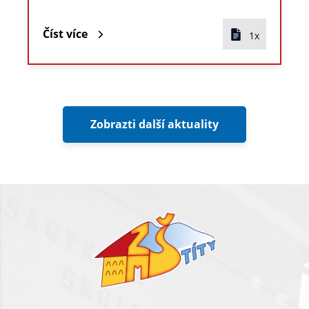
Číst více
1x
Zobrazti další aktuality