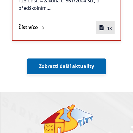
123 odst. 4 zákona č. 561/2004 Sb., o
předškolním,…
Číst více
1x
Zobrazti další aktuality