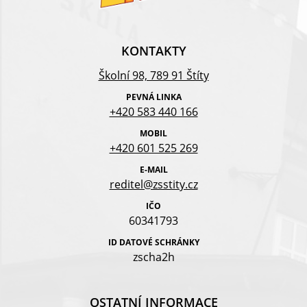
KONTAKTY
Školní 98, 789 91 Štíty
PEVNÁ LINKA
+420 583 440 166
MOBIL
+420 601 525 269
E-MAIL
reditel@zsstity.cz
IČO
60341793
ID DATOVÉ SCHRÁNKY
zscha2h
OSTATNÍ INFORMACE