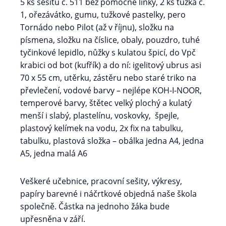
5 ks sešitů č. 511 bez pomocné linky, 2 ks tužka č.
1, ořezávátko, gumu, tužkové pastelky, pero
Tornádo nebo Pilot (až v říjnu), složku na
písmena, složku na číslice, obaly, pouzdro, tuhé
tyčinkové lepidlo, nůžky s kulatou špicí, do Vpč
krabici od bot (kufřík) a do ní: igelitový ubrus asi
70 x 55 cm, utěrku, zástěru nebo staré triko na
převlečení, vodové barvy – nejlépe KOH-I-NOOR,
temperové barvy, štětec velký plochý a kulatý
menší i slabý, plastelínu, voskovky, špejle,
plastový kelímek na vodu, 2x fix na tabulku,
tabulku, plastová složka – obálka jedna A4, jedna
A5, jedna malá A6
Veškeré učebnice, pracovní sešity, výkresy,
papíry barevné i náčrtkové objedná naše škola
společně. Částka na jednoho žáka bude
upřesněna v září.