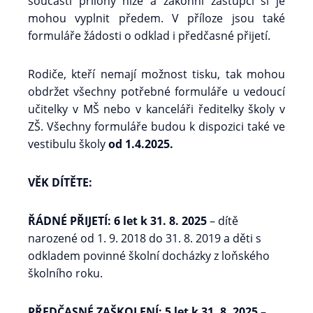
součástí přílohy níže a zákonní zástupci si je
mohou vyplnit předem. V příloze jsou také
formuláře žádosti o odklad i předčasné přijetí.
Rodiče, kteří nemají možnost tisku, tak mohou
obdržet všechny potřebné formuláře u vedoucí
učitelky v MŠ nebo v kanceláři ředitelky školy v
ZŠ. Všechny formuláře budou k dispozici také ve
vestibulu školy
od 1.4.2025.
VĚK DÍTĚTE:
ŘÁDNÉ PŘIJETÍ: 6 let k 31. 8. 2025
– dítě
narozené od 1. 9. 2018 do 31. 8. 2019 a děti s
odkladem povinné školní docházky z loňského
školního roku.
PŘEDČASNÉ ZAŠKOLENÍ: 5 let k 31. 8. 2025
–