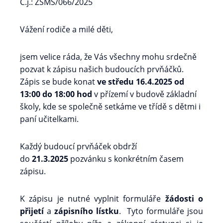
Č.j.: ZSMS/066/2025
Vážení rodiče a milé děti,
jsem velice ráda, že Vás všechny mohu srdečně
pozvat k zápisu našich budoucích prvňáčků.
Zápis se bude konat
ve středu 16.4.2025 od
13:00 do 18:00 hod
v přízemí v budově základní
školy, kde se společně setkáme ve třídě s dětmi i
paní učitelkami.
Každý budoucí prvňáček obdrží
do
21.3.2025
pozvánku s konkrétním časem
zápisu.
K zápisu je nutné vyplnit formuláře
žádosti o
přijetí
a
zápisního lístku
.
Tyto formuláře jsou