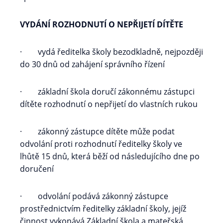
VYDÁNÍ ROZHODNUTÍ O NEPŘIJETÍ DÍTĚTE
· vydá ředitelka školy bezodkladně, nejpozději
do 30 dnů od zahájení správního řízení
· základní škola doručí zákonnému zástupci
dítěte rozhodnutí o nepřijetí do vlastních rukou
· zákonný zástupce dítěte může podat
odvolání proti rozhodnutí ředitelky školy ve
lhůtě 15 dnů, která běží od následujícího dne po
doručení
· odvolání podává zákonný zástupce
prostřednictvím ředitelky základní školy, jejíž
činnost vykonává Základní škola a mateřská