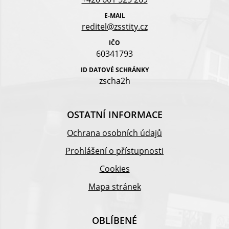
E-MAIL
reditel@zsstity.cz
IČO
60341793
ID DATOVÉ SCHRÁNKY
zscha2h
OSTATNÍ INFORMACE
Ochrana osobních údajů
Prohlášení o přístupnosti
Cookies
Mapa stránek
OBLÍBENÉ