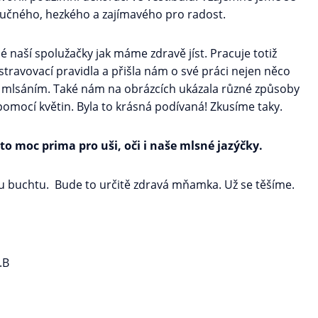
poučného, hezkého a zajímavého pro radost.
é naší spolužačky jak máme zdravě jíst. Pracuje totiž
stravovací pravidla a přišla nám o své práci nejen něco
m mlsáním. Také nám na obrázcích ukázala různé způsoby
 s pomocí květin. Byla to krásná podívaná! Zkusíme taky.
o moc prima pro uši, oči i naše mlsné jazýčky.
u buchtu. Bude to určitě zdravá mňamka. Už se těšíme.
.B