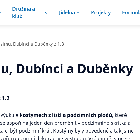
Družina a
Jídelna
Projekty
Formul
klub
zimu, Dubínci a Duběnky z 1.B
u, Dubínci a Duběnky
 1.B
i výuku
v kostýmech z listí a podzimních plodů
, které
n se aspoň na jeden den proměnit v podzimního skřítka a
 či být podzimní král. Kostýmy byly povedené a tak jsme
ytvořili podzimní dekoraci ve vestibulu. Vzájemně jsme se