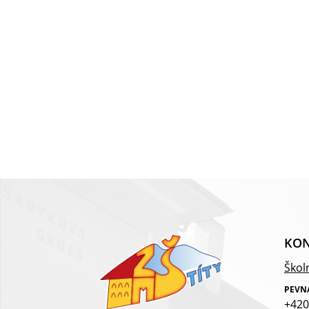
KON
Školn
PEVN
+420