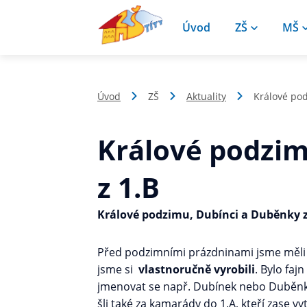
Úvod
ZŠ
MŠ
Úvod
ZŠ
Aktuality
Králové pod
Králové podzim
z 1.B
Králové podzimu, Dubínci a Duběnky z
Před podzimními prázdninami jsme měl
jsme si
vlastnoručně vyrobili
. Bylo faj
jmenovat se např. Dubínek nebo Duběnka
šli také za kamarády do 1.A, kteří zase v