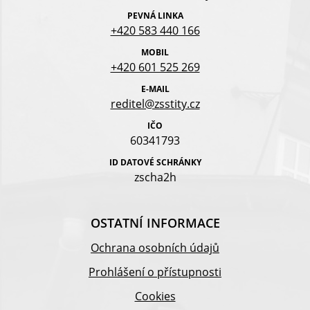
PEVNÁ LINKA
+420 583 440 166
MOBIL
+420 601 525 269
E-MAIL
reditel@zsstity.cz
IČO
60341793
ID DATOVÉ SCHRÁNKY
zscha2h
OSTATNÍ INFORMACE
Ochrana osobních údajů
Prohlášení o přístupnosti
Cookies