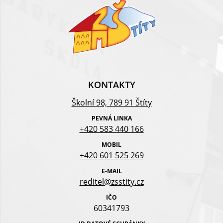
KONTAKTY
Školní 98, 789 91 Štíty
PEVNÁ LINKA
+420 583 440 166
MOBIL
+420 601 525 269
E-MAIL
reditel@zsstity.cz
IČO
60341793