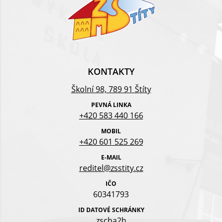
KONTAKTY
Školní 98, 789 91 Štíty
PEVNÁ LINKA
+420 583 440 166
MOBIL
+420 601 525 269
E-MAIL
reditel@zsstity.cz
IČO
60341793
ID DATOVÉ SCHRÁNKY
zscha2h