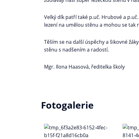
zdolávají naši super lezeckou stěnu v naší
Velký dík patří také p.uč. Hrubové a p.uč.
lezení na umělou stěnu a mohou se tak n
Těším se na další úspěchy a šikovné žáky
stěnu s nadšením a radostí.
Mgr. Ilona Haasová, ředitelka školy
Fotogalerie