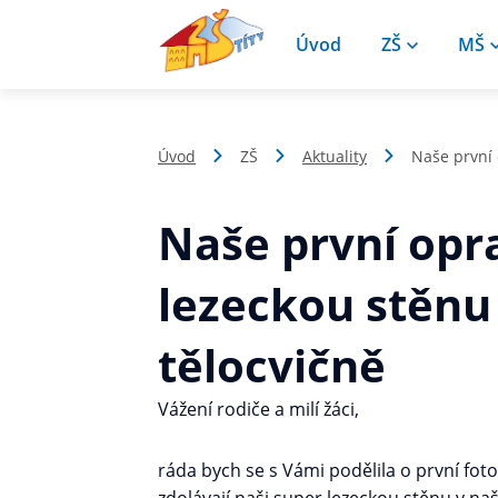
Úvod
ZŠ
MŠ
Úvod
ZŠ
Aktuality
Naše první 
Naše první opr
lezeckou stěnu
tělocvičně
Vážení rodiče a milí žáci,
ráda bych se s Vámi podělila o první foto