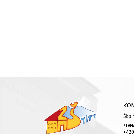
KON
Školn
PEVN
+420