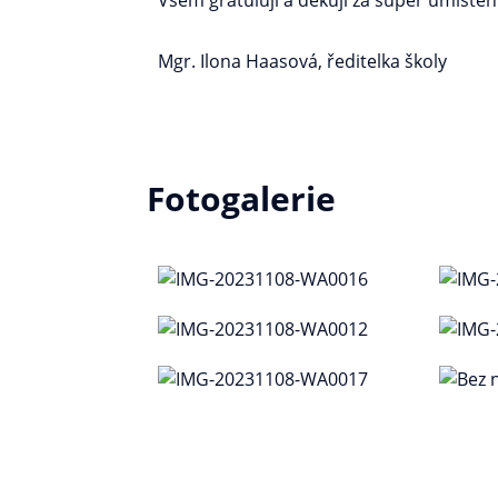
Všem gratuluji a děkuji za super umístění
Mgr. Ilona Haasová, ředitelka školy
Fotogalerie