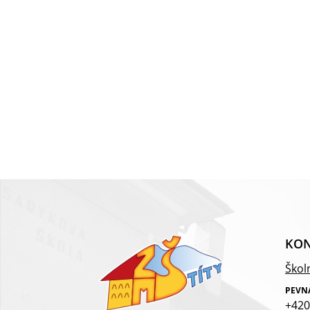
KON
Školn
PEVN
+420