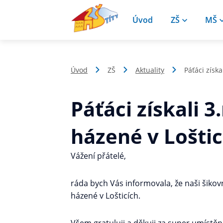
Úvod
ZŠ
MŠ
Úvod
ZŠ
Aktuality
Páťáci získa
Páťáci získali 3
házené v Loštic
Vážení přátelé,
ráda bych Vás informovala, že naši šikovní
házené v Lošticích.