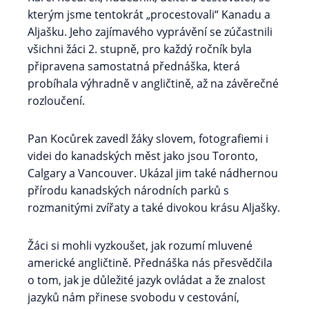
kterým jsme tentokrát „procestovali“ Kanadu a
Aljašku. Jeho zajímavého vyprávění se zúčastnili
všichni žáci 2. stupně, pro každý ročník byla
připravena samostatná přednáška, která
probíhala výhradně v angličtině, až na závěrečné
rozloučení.
Pan Kocůrek zavedl žáky slovem, fotografiemi i
videi do kanadských měst jako jsou Toronto,
Calgary a Vancouver. Ukázal jim také nádhernou
přírodu kanadských národních parků s
rozmanitými zvířaty a také divokou krásu Aljašky.
Žáci si mohli vyzkoušet, jak rozumí mluvené
americké angličtině. Přednáška nás přesvědčila
o tom, jak je důležité jazyk ovládat a že znalost
jazyků nám přinese svobodu v cestování,