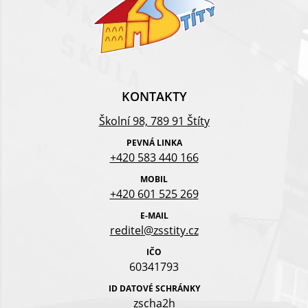
KONTAKTY
Školní 98, 789 91 Štíty
PEVNÁ LINKA
+420 583 440 166
MOBIL
+420 601 525 269
E-MAIL
reditel@zsstity.cz
IČO
60341793
ID DATOVÉ SCHRÁNKY
zscha2h