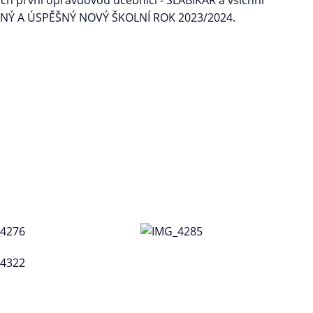
ch první opravdovou učebnici - SLABIKÁŘ a všichni
RÁSNÝ A ÚSPĚŠNÝ NOVÝ ŠKOLNÍ ROK 2023/2024.