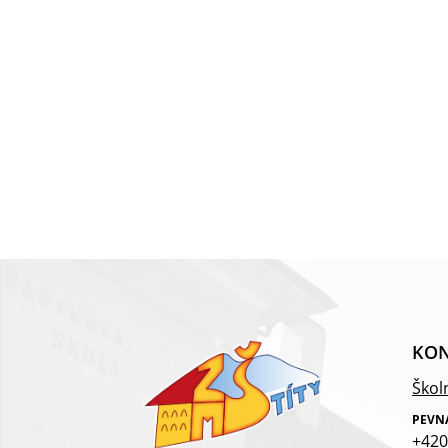
KON
Školn
PEVN
+420