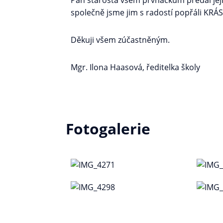
Pan starosta všem prvňáčkům předal jeji
společně jsme jim s radostí popřáli K
Děkuji všem zúčastněným.
Mgr. Ilona Haasová, ředitelka školy
Fotogalerie