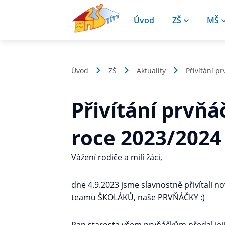
Úvod
ZŠ
MŠ
Úvod
ZŠ
Aktuality
Přivítání p
Přivítání prvň
roce 2023/2024
Vážení rodiče a milí žáci,
dne 4.9.2023 jsme slavnostně přivítali n
teamu ŠKOLÁKŮ, naše PRVŇÁČKY :)