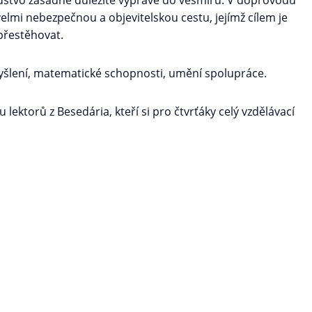
idstvo zásadně důležité výpravě do vesmíru. V doprovodu
elmi nebezpečnou a objevitelskou cestu, jejímž cílem je
 přestěhovat.
myšlení, matematické schopnosti, umění spolupráce.
ektorů z Besedária, kteří si pro čtvrťáky celý vzdělávací