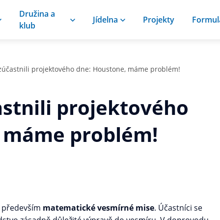
Družina a
Jídelna
Projekty
Formul
klub
 zúčastnili projektového dne: Houstone, máme problém!
astnili projektového
, máme problém!
 a především
matematické vesmírné mise
. Účastníci se