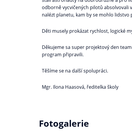
stali astronauty na dobrodružné a pro l
odborně vycvičených pilotů absolvovali v
nalézt planetu, kam by se mohlo lidstvo
Děti musely prokázat rychlost, logické 
Děkujeme sa super projektový den teamu l
program připravili.
Těšíme se na další spolupráci.
Mgr. Ilona Haasová, ředitelka školy
Fotogalerie