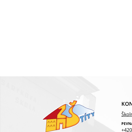
KON
Školn
PEVN
+420