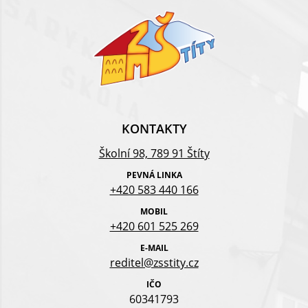
KONTAKTY
Školní 98, 789 91 Štíty
PEVNÁ LINKA
+420 583 440 166
MOBIL
+420 601 525 269
E-MAIL
reditel@zsstity.cz
IČO
60341793