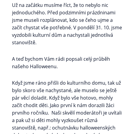
Už na začátku musíme říct, že to nebylo nic
jednoduchého. Před podzimními prázdninami
jsme museli rozplánovat, kdo se čeho ujme a
začít chystat vše potřebné. V pondělí 31. 10. jsme
vyzdobili kulturní dům a nachystali jednotlivá
stanoviště.
A teď bychom Vám rádi popsali celý průběh
našeho Halloweenu.
Když jsme ráno přišli do kulturního domu, tak už
bylo skoro vše nachystané, ale muselo se ještě
pár věcí doladit. Když bylo vše hotovo, mohly
začít chodit děti. Jako první k nám dorazili žáci
prvního ročníku. Naši skvělí moderátoři je uvítali
a pak už si děti mohly vyzkoušet různá
stanoviště, např.: ochutnávku halloweenských