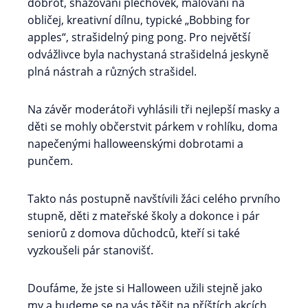
dobrot, shazování plechovek, malování na
obličej, kreativní dílnu, typické „Bobbing for
apples“, strašidelný ping pong. Pro největší
odvážlivce byla nachystaná strašidelná jeskyně
plná nástrah a různých strašidel.
Na závěr moderátoři vyhlásili tři nejlepší masky a
děti se mohly občerstvit párkem v rohlíku, doma
napečenými halloweenskými dobrotami a
punčem.
Takto nás postupně navštívili žáci celého prvního
stupně, děti z mateřské školy a dokonce i pár
seniorů z domova důchodců, kteří si také
vyzkoušeli pár stanovišť.
Doufáme, že jste si Halloween užili stejně jako
my a budeme se na vás těšit na příštích akcích.