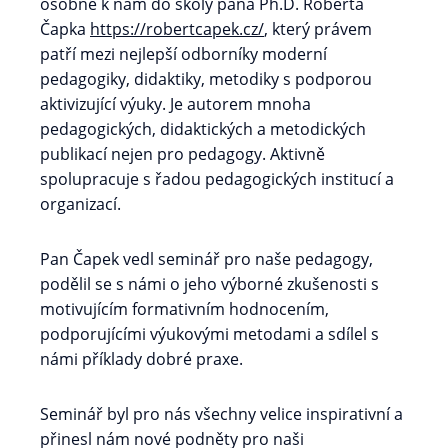
osobně k nám do školy pana Ph.D. Roberta
Čapka
https://robertcapek.cz/
, který právem
patří mezi nejlepší odborníky moderní
pedagogiky, didaktiky, metodiky s podporou
aktivizující výuky. Je autorem mnoha
pedagogických, didaktických a metodických
publikací nejen pro pedagogy. Aktivně
spolupracuje s řadou pedagogických institucí a
organizací.
Pan Čapek vedl seminář pro naše pedagogy,
podělil se s námi o jeho výborné zkušenosti s
motivujícím formativním hodnocením,
podporujícími výukovými metodami a sdílel s
námi příklady dobré praxe.
Seminář byl pro nás všechny velice inspirativní a
přinesl nám nové podněty pro naši