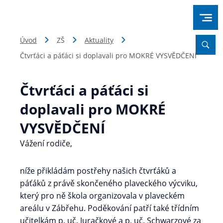
Úvod
ZŠ
Aktuality
Čtvrťáci a páťáci si doplavali pro MOKRÉ VYSVĚDČENÍ
Čtvrťáci a páťáci si
doplavali pro MOKRÉ
VYSVĚDČENÍ
Vážení rodiče,
níže přikládám postřehy našich čtvrťáků a
páťáků z právě skončeného plaveckého výcviku,
který pro ně škola organizovala v plaveckém
areálu v Zábřehu. Poděkování patří také třídním
učitelkám p. uč. Juračkové a p. uč. Schwarzové za