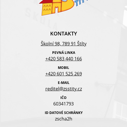
KONTAKTY
Školní 98, 789 91 Štíty
PEVNÁ LINKA
+420 583 440 166
MOBIL
+420 601 525 269
E-MAIL
reditel@zsstity.cz
IČO
60341793
ID DATOVÉ SCHRÁNKY
zscha2h