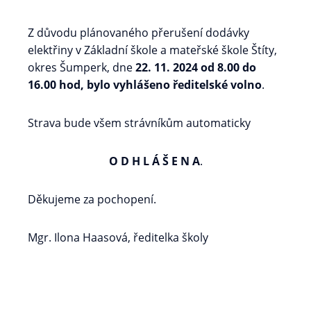
Z důvodu plánovaného přerušení dodávky
elektřiny v Základní škole a mateřské škole Štíty,
okres Šumperk, dne
22. 11. 2024 od 8.00 do
16.00 hod,
bylo vyhlášeno ředitelské volno
.
Strava bude všem strávníkům automaticky
O D H L Á Š E N A
.
Děkujeme za pochopení.
Mgr. Ilona Haasová, ředitelka školy