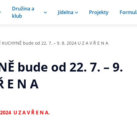
Družina a
Jídelna
Projekty
Formul
klub
 KUCHYNĚ bude od 22. 7. – 9. 8. 2024 U Z A V Ř E N A
 bude od 22. 7. – 9.
Ř E N A
. 2024 U Z A V Ř E N A.