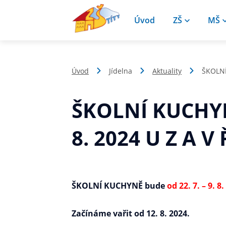
Úvod
ZŠ
MŠ
Úvod
Jídelna
Aktuality
ŠKOLNÍ
ŠKOLNÍ KUCHYNĚ
8. 2024 U Z A V 
ŠKOLNÍ KUCHYNĚ bude
od 22. 7. – 9. 8
Začínáme vařit od 12. 8. 2024.