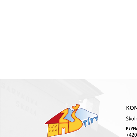
KON
Školn
PEVN
+420