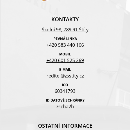
KONTAKTY
Školní 98, 789 91 Štíty
PEVNÁ LINKA
+420 583 440 166
MOBIL
+420 601 525 269
E-MAIL
reditel@zsstity.cz
IČO
60341793
ID DATOVÉ SCHRÁNKY
zscha2h
OSTATNÍ INFORMACE