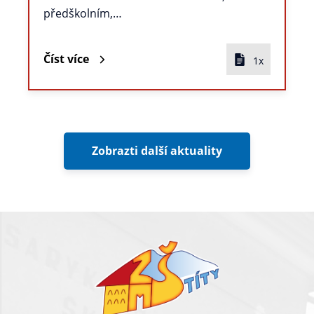
předškolním,…
Číst více
1x
Zobrazti další aktuality