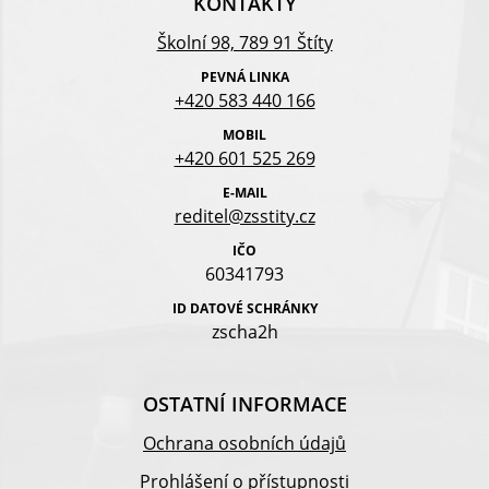
KONTAKTY
Školní 98, 789 91 Štíty
PEVNÁ LINKA
+420 583 440 166
MOBIL
+420 601 525 269
E-MAIL
reditel@zsstity.cz
IČO
60341793
ID DATOVÉ SCHRÁNKY
zscha2h
OSTATNÍ INFORMACE
Ochrana osobních údajů
Prohlášení o přístupnosti